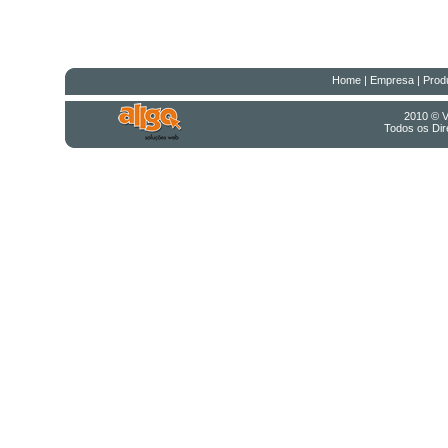
Home
|
Empresa
|
Prod
2010 © V
Todos os Dire