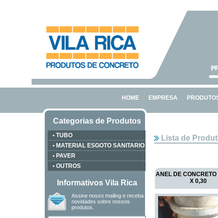
HOME
EMPRESA
PRODUTO
Categorias de Produtos
• TUBO
Lista de Prod
• MATERIAL ESGOTO SANITARIO
• PAVER
• OUTROS
ANEL DE CONCRETO P
X 0,30
Informativos Vila Rica
Assine nosso mailing e receba
novidades sobre nossos
produtos.