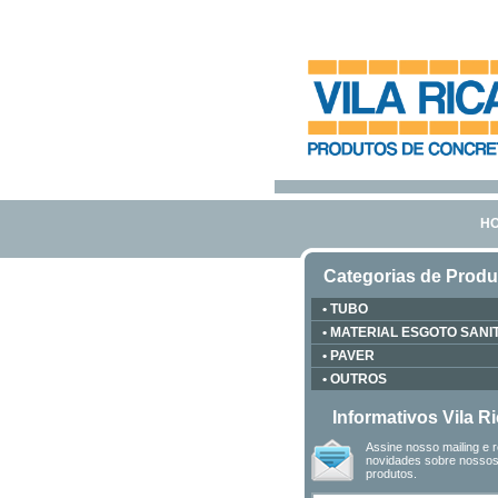
H
Categorias de Produ
• TUBO
• MATERIAL ESGOTO SANI
• PAVER
• OUTROS
Informativos Vila R
Assine nosso mailing e 
novidades sobre nosso
produtos.