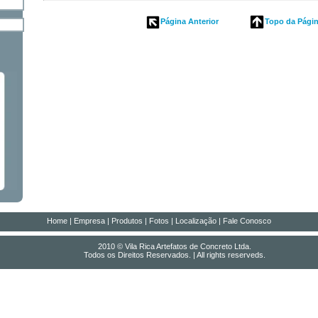
Página Anterior
Topo da Pági
Home
|
Empresa
|
Produtos
|
Fotos
|
Localização
|
Fale Conosco
2010 © Vila Rica Artefatos de Concreto Ltda.
Todos os Direitos Reservados. | All rights reserveds.