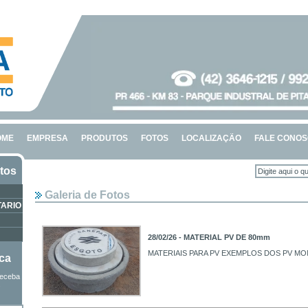
OME
EMPRESA
PRODUTOS
FOTOS
LOCALIZAÇÃO
FALE CONO
tos
Galeria de Fotos
TARIO
28/02/26 - MATERIAL PV DE 80mm
MATERIAIS PARA PV EXEMPLOS DOS PV M
ica
receba
s