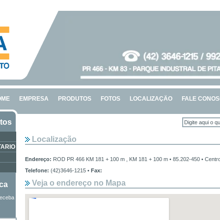
OME
EMPRESA
PRODUTOS
FOTOS
LOCALIZAÇÃO
FALE CONO
tos
Localização
TARIO
Endereço:
ROD PR 466 KM 181 + 100 m , KM 181 + 100 m • 85.202-450 • Centro
Telefone:
(42)3646-1215 •
Fax:
Veja o endereço no Mapa
ica
receba
s