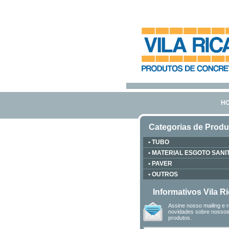
H
Categorias de Produ
• TUBO
• MATERIAL ESGOTO SANI
• PAVER
• OUTROS
Informativos Vila R
Assine nosso mailing e 
novidades sobre nosso
produtos.