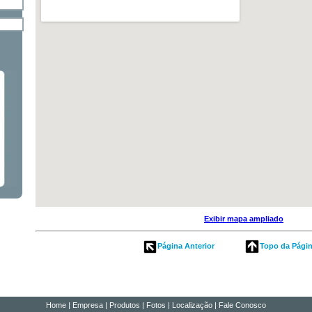
Exibir mapa ampliado
Página Anterior
Topo da Pági
Home
|
Empresa
|
Produtos
|
Fotos
|
Localização
|
Fale Conosco