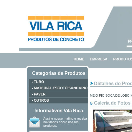
HOME
EMPRESA
PRODUTO
Categorias de Produtos
• TUBO
Detalhes do Pro
• MATERIAL ESGOTO SANITARIO
• PAVER
MEIO FIO BOCA DE LOBO M
• OUTROS
Galeria de Fotos
Informativos Vila Rica
Assine nosso mailing e receba
novidades sobre nossos
produtos.