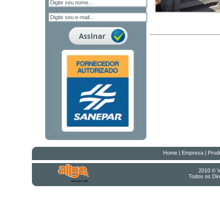
Home
|
Empresa
|
Prod
2010 © V
Todos os Dire