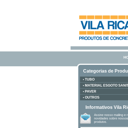
H
Categorias de Produ
• TUBO
• MATERIAL ESGOTO SANI
• PAVER
• OUTROS
Informativos Vila R
Assine nosso mailing e 
novidades sobre nosso
produtos.