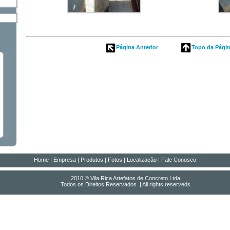
Página Anterior
Topo da Pági
Home
|
Empresa
|
Produtos
|
Fotos
|
Localização
|
Fale Conosco
2010 © Vila Rica Artefatos de Concreto Ltda.
Todos os Direitos Reservados. | All rights reserveds.